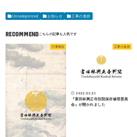
Uncategorized
お知らせ
工事の進捗
RECOMMEND
行事報告
工事の進捗
2022.05.23
『富田林興正寺別院保存修理委員
会』が開かれました