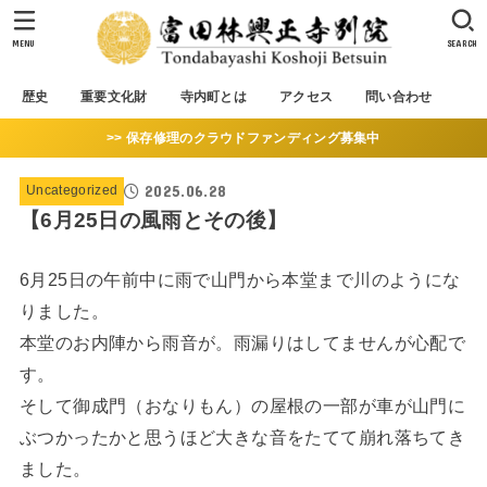
MENU
SEARCH
歴史
重要文化財
寺内町とは
アクセス
問い合わせ
>> 保存修理のクラウドファンディング募集中
2025.06.28
Uncategorized
【6月25日の風雨とその後】
6月25日の午前中に雨で山門から本堂まで川のようにな
りました。
本堂のお内陣から雨音が。雨漏りはしてませんが心配で
す。
そして御成門（おなりもん）の屋根の一部が車が山門に
ぶつかったかと思うほど大きな音をたてて崩れ落ちてき
ました。