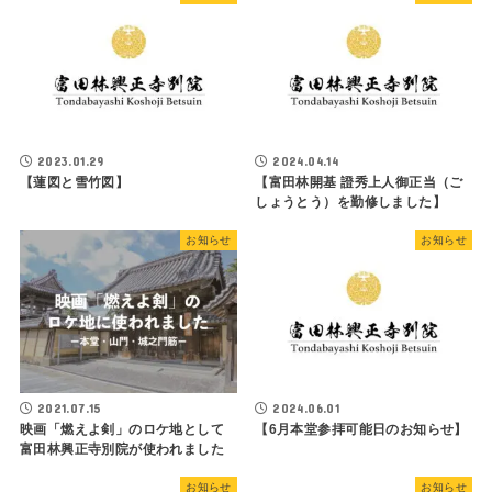
2023.01.29
2024.04.14
【蓮図と雪竹図】
【富田林開基 證秀上人御正当（ご
しょうとう）を勤修しました】
お知らせ
お知らせ
2021.07.15
2024.06.01
映画「燃えよ剣」のロケ地として
【6月本堂参拝可能日のお知らせ】
富田林興正寺別院が使われました
お知らせ
お知らせ