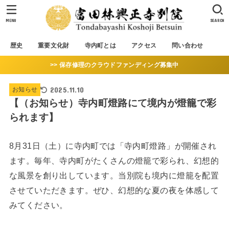
MENU
SEARCH
歴史
重要文化財
寺内町とは
アクセス
問い合わせ
>> 保存修理のクラウドファンディング募集中
2025.11.10
お知らせ
【（お知らせ）寺内町燈路にて境内が燈籠で彩
られます】
8月31日（土）に寺内町では「寺内町燈路」が開催され
ます。毎年、寺内町がたくさんの燈籠で彩られ、幻想的
な風景を創り出しています。当別院も境内に燈籠を配置
させていただきます。ぜひ、幻想的な夏の夜を体感して
みてください。