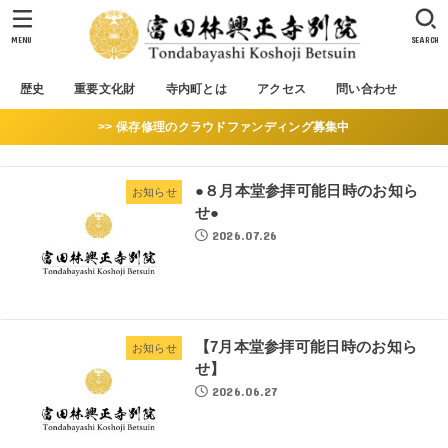
MENU
SEARCH
歴史
重要文化財
寺内町とは
アクセス
問い合わせ
>> 保存修理のクラウドファンディング募集中
●８月本堂参拝可能日時のお知ら
お知らせ
せ●
2026.07.26
【7月本堂参拝可能日時のお知ら
お知らせ
せ】
2026.06.27