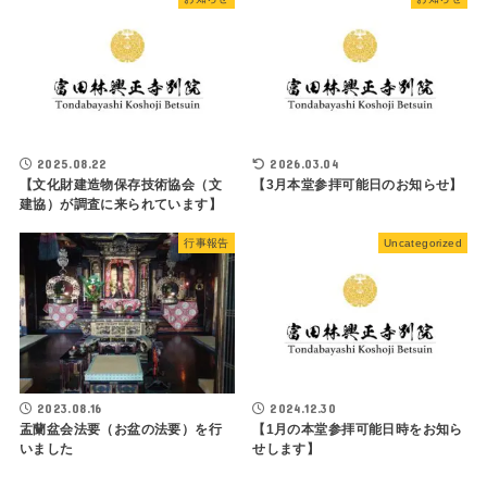
2025.08.22
2026.03.04
【文化財建造物保存技術協会（文
【3月本堂参拝可能日のお知らせ】
建協）が調査に来られています】
行事報告
Uncategorized
2023.08.16
2024.12.30
盂蘭盆会法要（お盆の法要）を行
【1月の本堂参拝可能日時をお知ら
いました
せします】