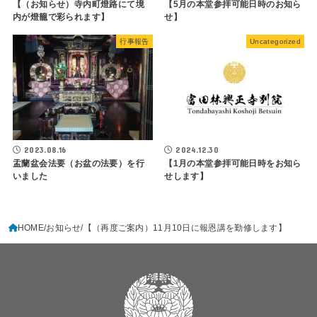
【（お知らせ）寺内町燈路にて境
【5月の本堂参拝可能日時のお知ら
内が燈籠で彩られます】
せ】
行事報告
Uncategorized
2023.08.16
2024.12.30
盂蘭盆会法要（お盆の法要）を行
【1月の本堂参拝可能日時をお知ら
いました
せします】
HOME
お知らせ
【（再度ご案内）11月10日に報恩講を勤修します】